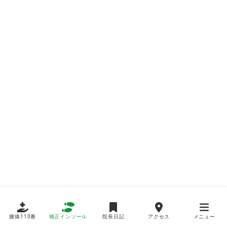
腰痛110番
矯正インソール
院長日記
アクセス
メニュー