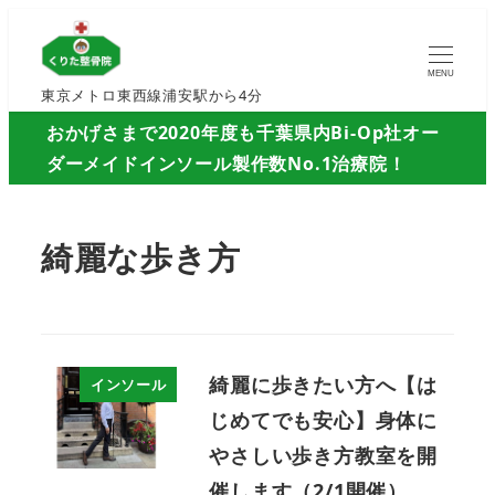
MENU
東京メトロ東西線浦安駅から4分
おかげさまで2020年度も千葉県内Bi-Op社オー
ダーメイドインソール製作数No.1治療院！
綺麗な歩き方
綺麗に歩きたい方へ【は
インソール
じめてでも安心】身体に
やさしい歩き方教室を開
催します（2/1開催）