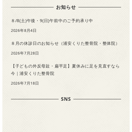
お知らせ
８/8(土)午後・9(日)午前中のご予約承り中
2026年8月4日
８月の休診日のお知らせ（浦安くりた整骨院・整体院）
2026年7月28日
【子どもの外反母趾・扁平足】夏休みに足を見直すなら
今｜浦安くりた整骨院
2026年7月18日
SNS
F
a
c