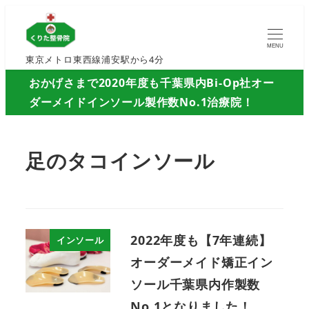
MENU
東京メトロ東西線浦安駅から4分
おかげさまで2020年度も千葉県内Bi-Op社オー
ダーメイドインソール製作数No.1治療院！
足のタコインソール
2022年度も【7年連続】
インソール
オーダーメイド矯正イン
ソール千葉県内作製数
No.1となりました！