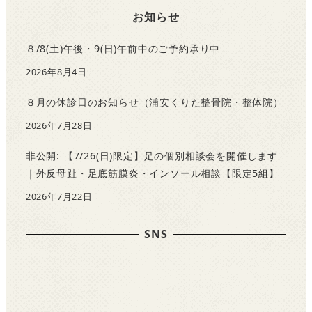
お知らせ
８/8(土)午後・9(日)午前中のご予約承り中
2026年8月4日
８月の休診日のお知らせ（浦安くりた整骨院・整体院）
2026年7月28日
非公開: 【7/26(日)限定】足の個別相談会を開催します
｜外反母趾・足底筋膜炎・インソール相談【限定5組】
2026年7月22日
SNS
F
a
c