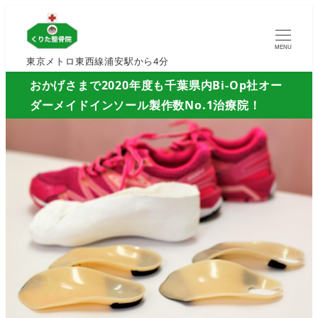
MENU
東京メトロ東西線浦安駅から4分
おかげさまで2020年度も千葉県内Bi-Op社オー
ダーメイドインソール製作数No.1治療院！