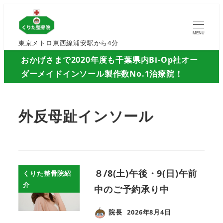
MENU
東京メトロ東西線浦安駅から4分
おかげさまで2020年度も千葉県内Bi-Op社オー
ダーメイドインソール製作数No.1治療院！
外反母趾インソール
８/8(土)午後・9(日)午前
くりた整骨院紹
介
中のご予約承り中
院長
2026年8月4日