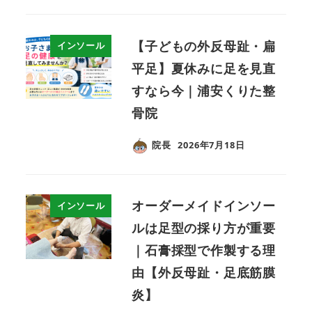
【子どもの外反母趾・扁
インソール
平足】夏休みに足を見直
すなら今｜浦安くりた整
骨院
院長
2026年7月18日
オーダーメイドインソー
インソール
ルは足型の採り方が重要
｜石膏採型で作製する理
由【外反母趾・足底筋膜
炎】