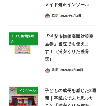
メイド矯正インソール
院長
2026年5月3日
『浦安市物価高騰対策商
くりた整骨院紹
介
品券』当院でも使えま
す！（浦安くりた整骨
院）
院長
2026年3月30日
子どもの成長を感じた2週
インソール
間｜卒業式でふと思った
こと【浦安くりた整骨