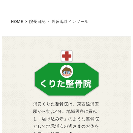
稿
の
HOME
院長日記
外反母趾インソール
ペ
ー
ジ
送
り
浦安くりた整骨院は、東西線浦安
駅から徒歩4分。地域医療に貢献
し「駆け込み寺」のような整骨院
として地元浦安の皆さまのお体を