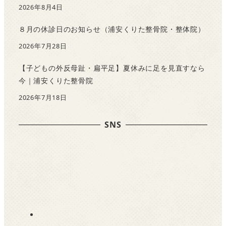
2026年8月4日
８月の休診日のお知らせ（浦安くりた整骨院・整体院）
2026年7月28日
【子どもの外反母趾・扁平足】夏休みに足を見直すなら
今｜浦安くりた整骨院
2026年7月18日
SNS
F
a
c
e
b
o
o