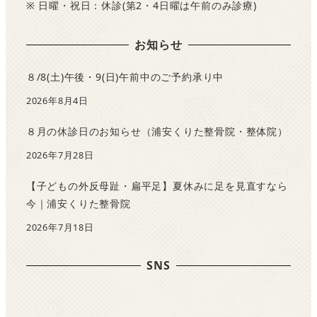
※ 日曜・祝日：休診(第2・4日曜は午前のみ診療)
お知らせ
８/8(土)午後・9(日)午前中のご予約承り中
2026年8月4日
８月の休診日のお知らせ（浦安くりた整骨院・整体院）
2026年7月28日
【子どもの外反母趾・扁平足】夏休みに足を見直すなら
今｜浦安くりた整骨院
2026年7月18日
SNS
F
a