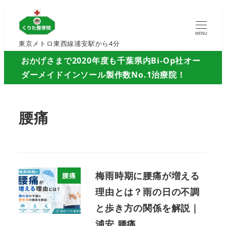
MENU
東京メトロ東西線浦安駅から4分
おかげさまで2020年度も千葉県内Bi-Op社オー
ダーメイドインソール製作数No.1治療院！
腰痛
梅雨時期に腰痛が増える
腰痛
理由とは？雨の日の不調
と歩き方の関係を解説｜
浦安 腰痛