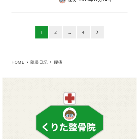
投
1
2
…
4
稿
の
HOME
院長日記
腰痛
ペ
ー
ジ
送
り