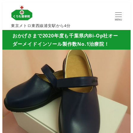
MENU
東京メトロ東西線浦安駅から4分
おかげさまで2020年度も千葉県内Bi-Op社オー
ダーメイドインソール製作数No.1治療院！