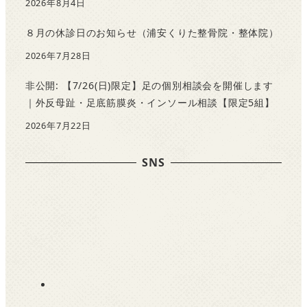
2026年8月4日
８月の休診日のお知らせ（浦安くりた整骨院・整体院）
2026年7月28日
非公開: 【7/26(日)限定】足の個別相談会を開催します
｜外反母趾・足底筋膜炎・インソール相談【限定5組】
2026年7月22日
SNS
F
a
c
e
b
o
o
I