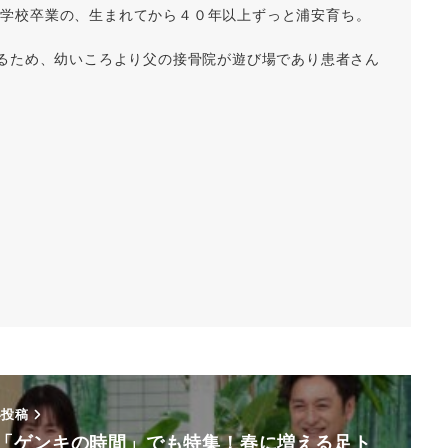
小学校卒業の、生まれてから４０年以上ずっと浦安育ち。
あるため、幼いころより父の接骨院が遊び場であり患者さん
い投稿
S「ゲンキの時間」でも特集！春に増える足ト