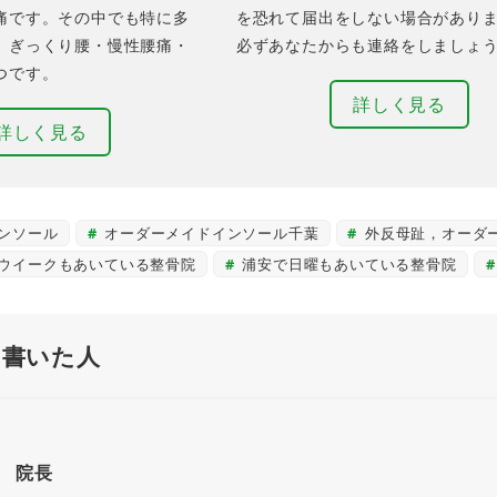
痛です。その中でも特に多
を恐れて届出をしない場合があり
、ぎっくり腰・慢性腰痛・
必ずあなたからも連絡をしましょ
つです。
詳しく見る
詳しく見る
ンソール
オーダーメイドインソール千葉
外反母趾，オーダ
ウイークもあいている整骨院
浦安で日曜もあいている整骨院
を書いた人
院長