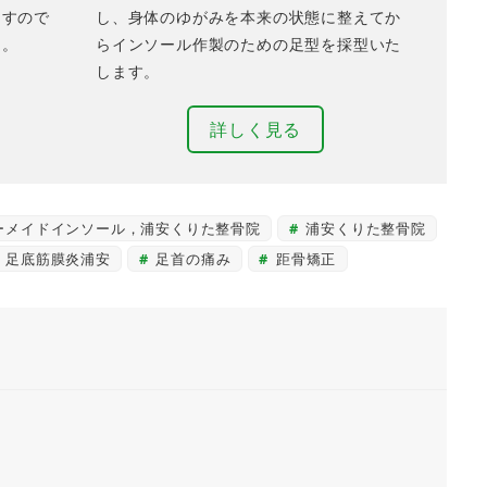
ますので
し、身体のゆがみを本来の状態に整えてか
う。
らインソール作製のための足型を採型いた
します。
詳しく見る
ーメイドインソール，浦安くりた整骨院
浦安くりた整骨院
足底筋膜炎浦安
足首の痛み
距骨矯正