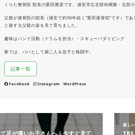
くりた整骨院 院長の栗田勝彦です。浦安市立北部幼稚園・北部
父親が接骨院の院長（浦安で約50年続く”栗田接骨院”です）で
と接する父親の姿を見て育ちました。
趣味はバンド活動（ドラムを担当）・スキューバダイビング
家では、パパとして娘二人＆息子と格闘中。
記事一覧
Facebook
Instagram
WordPress
新し
って足が痛いお子さんへ｜今すぐ見て
TB