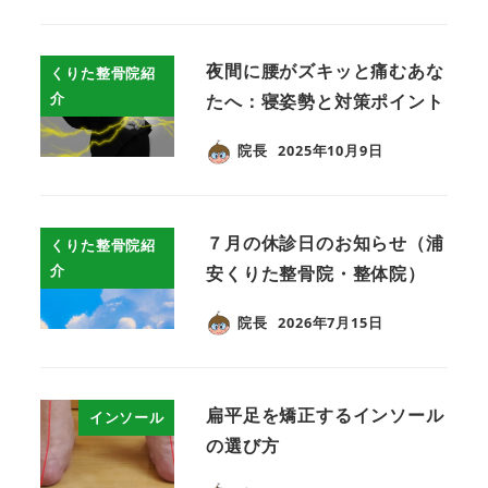
夜間に腰がズキッと痛むあな
くりた整骨院紹
介
たへ：寝姿勢と対策ポイント
院長
2025年10月9日
７月の休診日のお知らせ（浦
くりた整骨院紹
介
安くりた整骨院・整体院）
院長
2026年7月15日
扁平足を矯正するインソール
インソール
の選び方