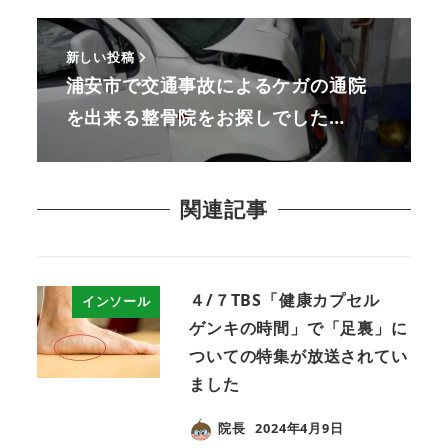
新しい投稿
浦安市で交通事故によるケガの通院
を出来る整骨院をお探しでした…
関連記事
４/７TBS「健康カプセル
インソール
ゲンキの時間」で「足裏」に
ついての特集が放送されてい
ました
院長
2024年4月9日