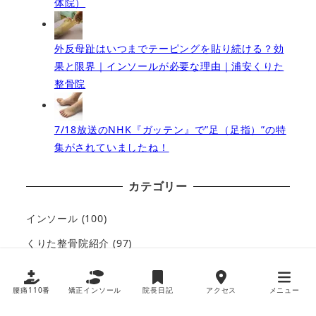
体院）
外反母趾はいつまでテーピングを貼り続ける？効
果と限界｜インソールが必要な理由｜浦安くりた
整骨院
7/18放送のNHK『ガッテン』で”足（足指）”の特
集がされていましたね！
カテゴリー
インソール
(100)
くりた整骨院紹介
(97)
その他
(1)
腰痛110番
むち打ち症状
矯正インソール
(24)
院長日記
アクセス
メニュー