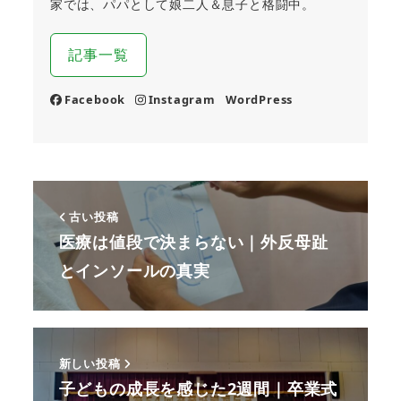
家では、パパとして娘二人＆息子と格闘中。
記事一覧
Facebook
Instagram
WordPress
古い投稿
医療は値段で決まらない｜外反母趾
とインソールの真実
新しい投稿
子どもの成長を感じた2週間｜卒業式