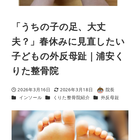
「うちの子の足、大丈
夫？」春休みに見直したい
子どもの外反母趾｜浦安く
りた整骨院
2026年3月16日
2026年3月18日
院長
投稿日
更新日
著
カテゴリー
カテゴリー
カテゴリー
インソール
くりた整骨院紹介
外反母趾
者