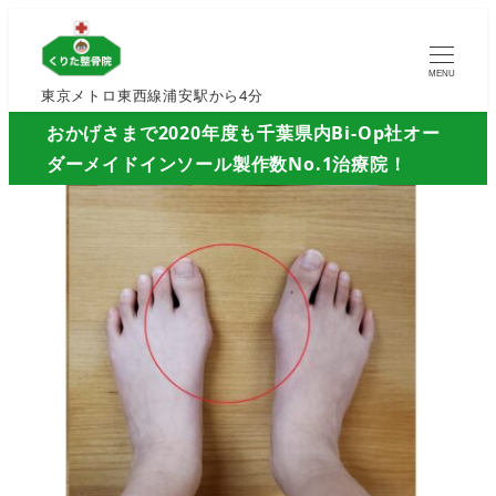
MENU
東京メトロ東西線浦安駅から4分
おかげさまで2020年度も千葉県内Bi-Op社オー
ダーメイドインソール製作数No.1治療院！